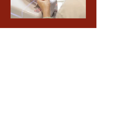
THE HOME STAR
Une gamme complete de Massages
et de soins bien-être et santé
Salon de
Beauté
Massage
traditionnel Thai
Massage de relaxation
Traitement spécial
et épilation
Coupe de cheveux
et stylisme
Pour un rendez-vous ou plus
d'informations
Tél :
098 401 5847
(
Francais, Anglais,